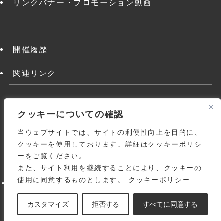
リンクバナー・プロモーション動画
開催履歴
関連リンク
クッキーについての確認
当ウェブサイトでは、サイトの利便性向上を目的に、
クッキーを使用しております。詳細はクッキーポリシ
ーをご覧ください。
また、サイト利用を継続することにより、クッキーの
よくある質問
関連リンク
利用規約
使用に同意するものとします。
クッキーポリシー
個人情報の取り扱いについて
サイトマップ
お問い合わせ
© 1998-
2026 Japanese Homoeopathic Medical
カスタマイズ
拒否する
すべてに同意する
Association