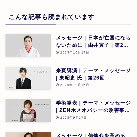
こんな記事も読まれています
メッセージ | 日本が亡国になら
ないために | 由井寅子 | 第26
回
2025年10月17日
来賓講演 | テーマ・メッセージ
| 東昭史 氏 | 第26回
2025年10月15日
学術発表 | テーマ・メッセージ
| ZENホメオパシーの改善事
例、抗疥癬治療の新たな発見・
2025年9月27日
可能性 | 松尾敬子 | 第26回
メッセージ | 信仰心を高める