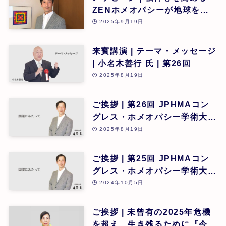
ZENホメオパシーが地球を救
うカギとなる | 道繁良 | 第26
2025年9月19日
回
来賓講演 | テーマ・メッセージ
| 小名木善行 氏 | 第26回
2025年8月19日
ご挨拶 | 第26回 JPHMAコン
グレス・ホメオパシー学術大会
開催にあたって | 第26回
2025年8月19日
ご挨拶 | 第25回 JPHMAコン
グレス・ホメオパシー学術大会
開催にあたって | 第25回
2024年10月5日
ご挨拶 | 未曾有の2025年危機
を超え、生き残るために『今求