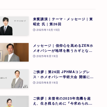
来賓講演 | テーマ・メッセージ | 東
昭史 氏 | 第26回
2025年10月15日
メッセージ | 信仰心を高めるZENホ
メオパシーが地球を救うカギとなる |
道繁良 | 第26回
2025年9月19日
ご挨拶 | 第26回 JPHMAコングレ
ス・ホメオパシー学術大会 開催にあ
たって | 第26回
2025年8月19日
ご挨拶 | 未曾有の2025年危機を超
え、生き残るために『今求められる