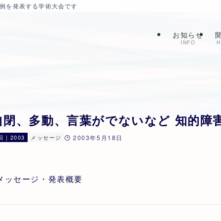
症例を発表する学術大会です
お知らせ
INFO
H
自閉、多動、言葉がでないなど 知的障
回｜2003
メッセージ
2003年5月18日
メッセージ・発表概要