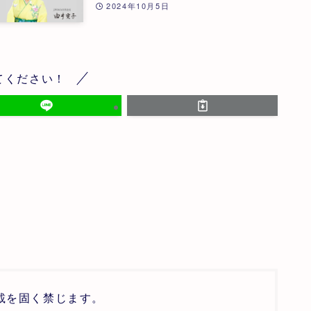
霊性向上とZENホメオパシー | 第25
2024年10月5日
回
てください！
載を固く禁じます。