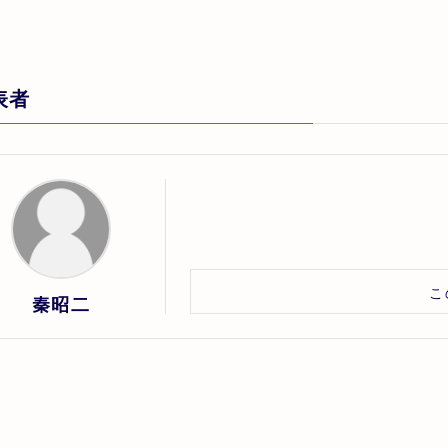
表者
こ
秦昭二