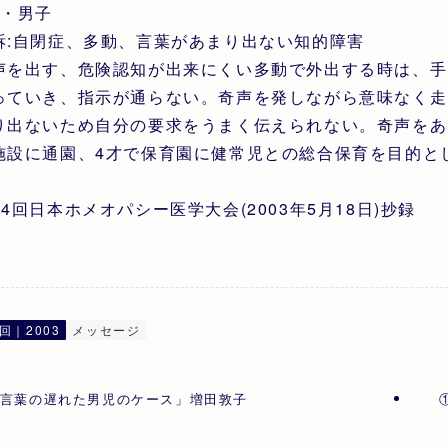
才・男子
訴:自閉症、多動、言葉があまり出ない知的障害
声を出す、危険認知が出来にくい多動で外出する時は、手
っていき、指示が通らない。奇声を発しながら意味なく走
り出ないため自分の要求をうまく伝えられない。奇声をあ
施設に通園、4才で保育園に健常児との総合保育を目的と
第4回日本ホメオパシー医学大会(2003年5月18日)抄録
回｜2003
メッセージ
言葉の遅れた男児のケース」増田敦子