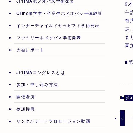
JPHMAホメオパス学術発表
6
主
CHhom学生・卒業生ホメオパシー体験談
奇
インナーチャイルドセラピスト学術発表
走
ま
ファミリーホメオパス学術発表
園
大会レポート
■
JPHMAコングレスとは
参加・申し込み方法
開催場所
第4
参加特典
「
リンクバナー・プロモーション動画