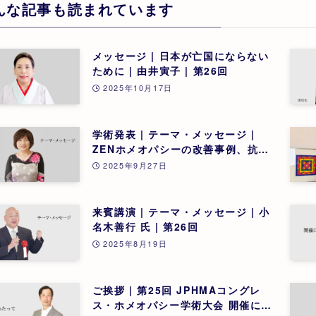
んな記事も読まれています
メッセージ | 日本が亡国にならない
ために | 由井寅子 | 第26回
2025年10月17日
学術発表 | テーマ・メッセージ |
ZENホメオパシーの改善事例、抗疥
癬治療の新たな発見・可能性 | 松尾
2025年9月27日
敬子 | 第26回
来賓講演 | テーマ・メッセージ | 小
名木善行 氏 | 第26回
2025年8月19日
ご挨拶 | 第25回 JPHMAコングレ
ス・ホメオパシー学術大会 開催にあ