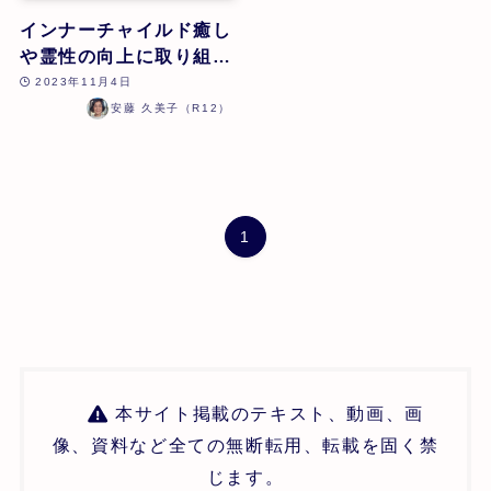
インナーチャイルド癒し
や霊性の向上に取り組む
ことにより、成人アトピ
2023年11月4日
ー性皮膚炎が改善し、長
安藤 久美子（R12）
年の睡眠導入剤の服用か
ら解放されたケース | 安
藤久美子 | 第24回
1
本サイト掲載のテキスト、動画、画
像、資料など全ての無断転用、転載を固く禁
じます。