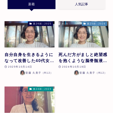
新着
人気記事
第26回｜2025
第25回｜2024
自分自身を生きるように
死んだ方がましと絶望感
なって改善した40代女性
を抱くような脳脊髄液減
の貧血のケース | 安藤久
少症の疑いのある症状が
2025年10月14日
2024年10月19日
美子 | 第26回
ZENメソッドやQXー
安藤 久美子（R12）
安藤 久美子（R12）
SCIOのセラピーにより
改善したケース | 安藤久
第24回｜2023
美子 | 第25回