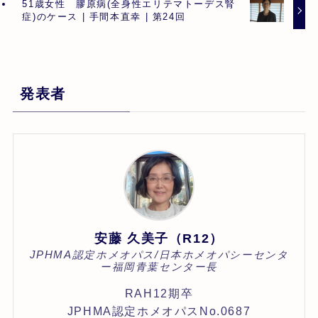
51歳女性 膠原病(全身性エリテマトーデス腎
症)のケース | 手間本直幸 | 第24回
発表者
安藤 久美子（R12）
JPHMA認定ホメオパス/日本ホメオパシーセンタ
ー福岡青葉センター長
RAH12期卒
JPHMA認定ホメオパスNo.0687