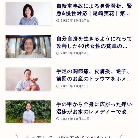
自転車事故による鼻骨骨折、緊
急&慢性対応 | 尾崎実花 | 第26
回
2025年10月17日
自分自身を生きるようになって
改善した40代女性の貧血のケ
ース | 安藤久美子 | 第26回
2025年10月14日
手足の関節痛、皮膚炎、逆子、
前回のお産のトラウマをホメオ
パシーでケアし幸せなお産に至
2025年10月11日
ったケース | 大田原 恵 | 第26
回
手の甲から全身に広がった痒い
湿疹がお水のレメディーで改善
されたケース | 増田敬子 | 第
2025年10月11日
26回