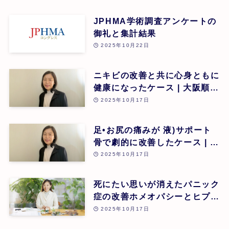
JPHMA学術調査アンケートの
御礼と集計結果
2025年10月22日
ニキビの改善と共に心身ともに
健康になったケース | 大阪順子
| 第26回
2025年10月17日
足•お尻の痛みが 液)サポート
骨で劇的に改善したケース | 大
阪順子 | 第26回
2025年10月17日
死にたい思いが消えたパニック
症の改善ホメオパシーとヒプノ
セラピー(催眠療法)の可能性 |
2025年10月17日
瀧澤菜美 | 第26回