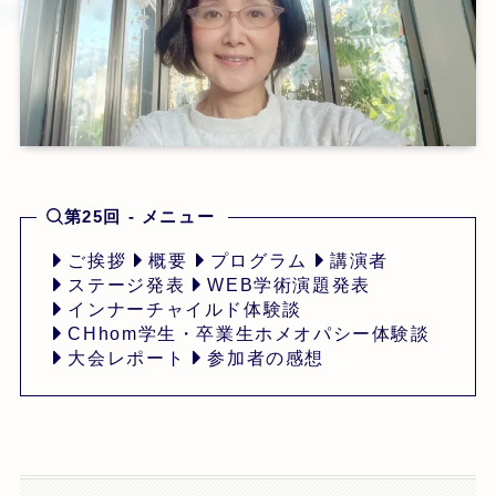
第25回 - メニュー
ご挨拶
概要
プログラム
講演者
ステージ発表
WEB学術演題発表
インナーチャイルド体験談
CHhom学生・卒業生ホメオパシー体験談
大会レポート
参加者の感想