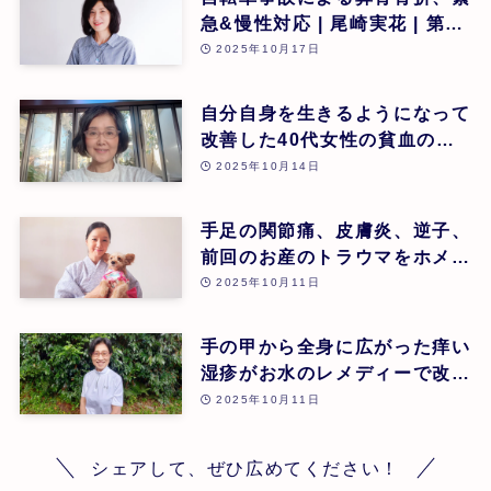
急&慢性対応 | 尾崎実花 | 第26
回
2025年10月17日
自分自身を生きるようになって
改善した40代女性の貧血のケ
ース | 安藤久美子 | 第26回
2025年10月14日
手足の関節痛、皮膚炎、逆子、
前回のお産のトラウマをホメオ
パシーでケアし幸せなお産に至
2025年10月11日
ったケース | 大田原 恵 | 第26
回
手の甲から全身に広がった痒い
湿疹がお水のレメディーで改善
されたケース | 増田敬子 | 第
2025年10月11日
26回
シェアして、ぜひ広めてください！