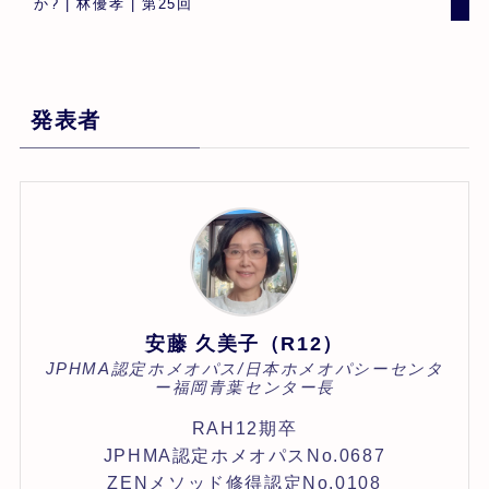
か? | 林優孝 | 第25回
発表者
安藤 久美子（R12）
JPHMA認定ホメオパス/日本ホメオパシーセンタ
ー福岡青葉センター長
RAH12期卒
JPHMA認定ホメオパスNo.0687
ZENメソッド修得認定No.0108