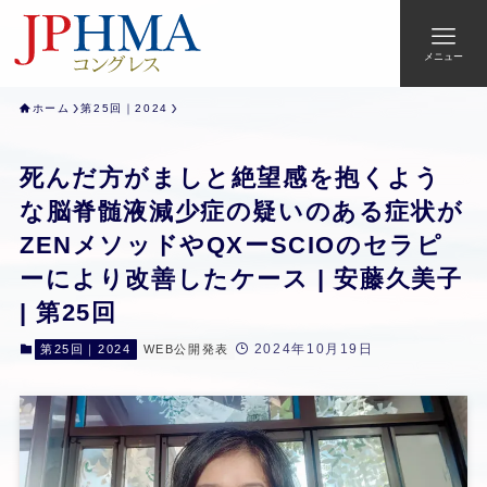
メニュー
ホーム
第25回｜2024
死んだ方がましと絶望感を抱くよう
な脳脊髄液減少症の疑いのある症状が
ZENメソッドやQXーSCIOのセラピ
ーにより改善したケース | 安藤久美子
| 第25回
2024年10月19日
第25回｜2024
WEB公開発表