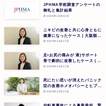
JPHMA学術調査アンケートの
御礼と集計結果
2025年10月22日
ニキビの改善と共に心身ともに
健康になったケース | 大阪順子
| 第26回
2025年10月17日
足•お尻の痛みが 液)サポート
骨で劇的に改善したケース | 大
阪順子 | 第26回
2025年10月17日
死にたい思いが消えたパニック
症の改善ホメオパシーとヒプノ
セラピー(催眠療法)の可能性 |
2025年10月17日
瀧澤菜美 | 第26回
自転車事故による鼻骨骨折、緊