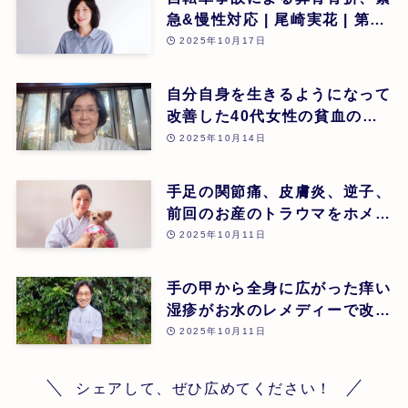
急&慢性対応 | 尾崎実花 | 第26
回
2025年10月17日
自分自身を生きるようになって
改善した40代女性の貧血のケ
ース | 安藤久美子 | 第26回
2025年10月14日
手足の関節痛、皮膚炎、逆子、
前回のお産のトラウマをホメオ
パシーでケアし幸せなお産に至
2025年10月11日
ったケース | 大田原 恵 | 第26
回
手の甲から全身に広がった痒い
湿疹がお水のレメディーで改善
されたケース | 増田敬子 | 第
2025年10月11日
26回
シェアして、ぜひ広めてください！