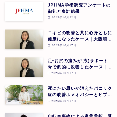
JPHMA学術調査アンケートの
御礼と集計結果
2025年10月22日
ニキビの改善と共に心身ともに
健康になったケース | 大阪順子
| 第26回
2025年10月17日
足•お尻の痛みが 液)サポート
骨で劇的に改善したケース | 大
阪順子 | 第26回
2025年10月17日
死にたい思いが消えたパニック
症の改善ホメオパシーとヒプノ
セラピー(催眠療法)の可能性 |
2025年10月17日
瀧澤菜美 | 第26回
自転車事故による鼻骨骨折、緊