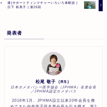
液)サポートティンクチャーいろいろ体験談 |
日下 裕美子 | 第26回
発表者
松尾 敬子（R5）
日本ホメオパシー医学協会（JPHMA）名誉会長
／JPHMA認定ホメオパス
2018年1月、JPHMA設立以来20年会長を務
めてきた由井寅子現名誉会長を引き継ぎ、第2