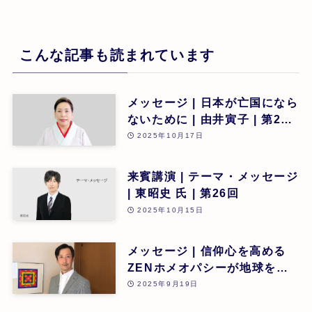
こんな記事も読まれています
メッセージ | 日本が亡国になら
ないために | 由井寅子 | 第26
回
2025年10月17日
来賓講演 | テーマ・メッセージ
| 東昭史 氏 | 第26回
2025年10月15日
メッセージ | 信仰心を高める
ZENホメオパシーが地球を救
うカギとなる | 道繁良 | 第26
2025年9月19日
回