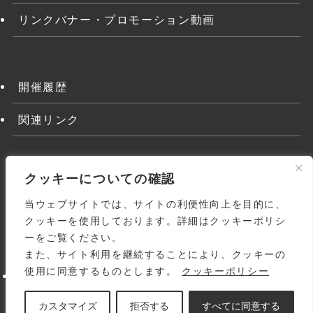
リンクバナー・プロモーション動画
開催履歴
関連リンク
クッキーについての確認
当ウェブサイトでは、サイトの利便性向上を目的に、
クッキーを使用しております。詳細はクッキーポリシ
ーをご覧ください。
また、サイト利用を継続することにより、クッキーの
よくある質問
関連リンク
利用規約
使用に同意するものとします。
クッキーポリシー
個人情報の取り扱いについて
サイトマップ
お問い合わせ
© 1998-
2026 Japanese Homoeopathic Medical
カスタマイズ
拒否する
すべてに同意する