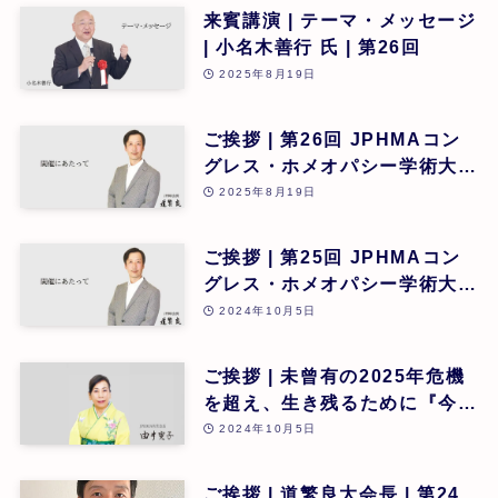
来賓講演 | テーマ・メッセージ
| 小名木善行 氏 | 第26回
2025年8月19日
ご挨拶 | 第26回 JPHMAコン
グレス・ホメオパシー学術大会
開催にあたって | 第26回
2025年8月19日
ご挨拶 | 第25回 JPHMAコン
グレス・ホメオパシー学術大会
開催にあたって | 第25回
2024年10月5日
ご挨拶 | 未曾有の2025年危機
を超え、生き残るために『今求
められる霊性向上とZENホメ
2024年10月5日
オパシー | 第25回
ご挨拶 | 道繁良大会長 | 第24