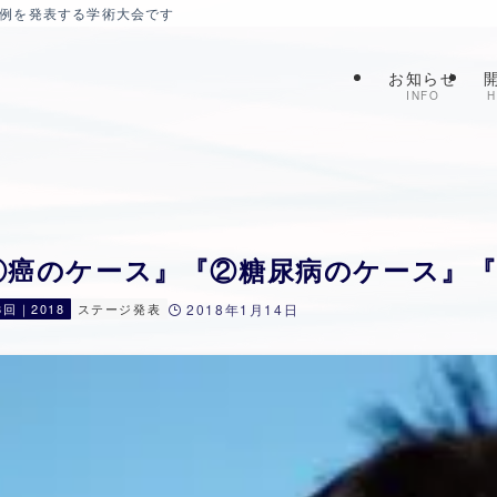
症例を発表する学術大会です
お知らせ
INFO
H
①癌のケース』『②糖尿病のケース』『
8回｜2018
ステージ発表
2018年1月14日