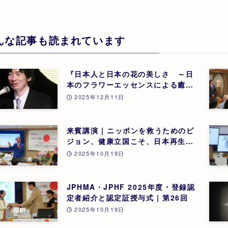
んな記事も読まれています
『日本人と日本の花の美しさ ～日
本のフラワーエッセンスによる癒
し』 東 昭史
2025年12月11日
来賓講演 | ニッポンを救うためのビ
ジョン、健康立国こそ、日本再生の
道 | 吉野敏明(医療法人社団 銀座エ
2025年10月19日
ルディアクリニック 院長) | 第26回
JPHMA・JPHF 2025年度・登録認
定者紹介と認定証授与式 | 第26回
2025年10月19日