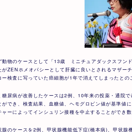
ず動物のケースとして「13歳 ミニチュアダックスフン
たがZENホメオパシーとして肝臓に良いとされるマザー
コー検査に写っていた癌細胞が1年で消えてしまったとの
く糖尿病が改善したケースは2例、10年来の投薬・通院
とができ、検査結果、血糖値、ヘモグロビン値が基準値に
チャーによってインシュリン接種を中止することができ数
状腺のケースを2例、甲状腺機能低下症(橋本病)、甲状腺