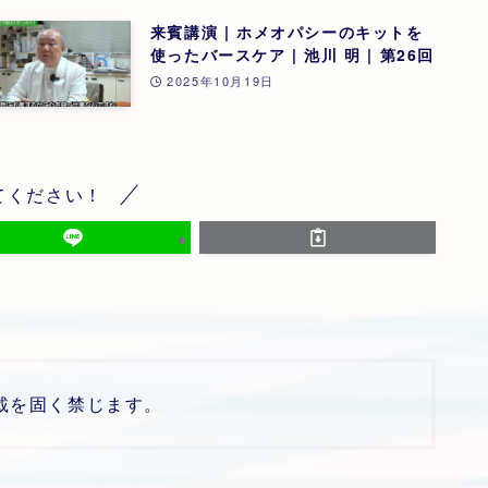
来賓講演 | ホメオパシーのキットを
使ったバースケア | 池川 明 | 第26回
2025年10月19日
てください！
載を固く禁じます。