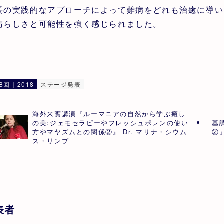
長の実践的なアプローチによって難病をどれも治癒に導い
晴らしさと可能性を強く感じられました。
8回｜2018
ステージ発表
海外来賓講演『ルーマニアの自然から学ぶ癒し
の美:ジェモセラピーやフレッシュポレンの使い
基
方やマヤズムとの関係②』 Dr. マリナ・シウム
②
ス・リンブ
表者