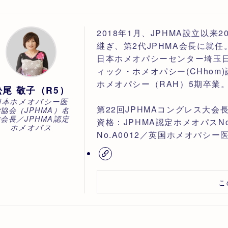
2018年1月、JPHMA設立以
継ぎ、第2代JPHMA会長に就任
日本ホメオパシーセンター埼玉
ィック・ホメオパシー(CHho
ホメオパシー（RAH）5期卒業
松尾 敬子（R5）
日本ホメオパシー医
第22回JPHMAコングレス大会
協会（JPHMA）名
会長／JPHMA認定
資格：JPHMA認定ホメオパスNo
ホメオパス
No.A0012／英国ホメオパシー
こ