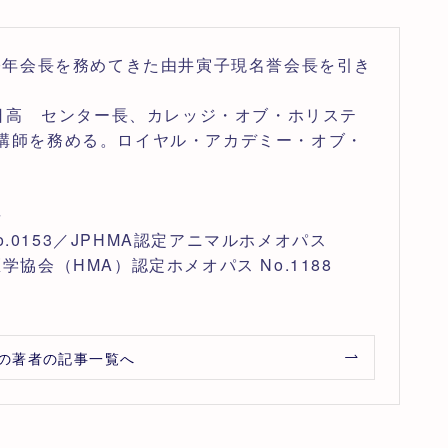
来20年会長を務めてきた由井寅子現名誉会長を引き
。
日高 センター長、カレッジ・オブ・ホリステ
m)講師を務める。ロイヤル・アカデミー・オブ・
。
長
.0153／JPHMA認定アニマルホメオパス
医学協会（HMA）認定ホメオパス No.1188
の著者の記事一覧へ