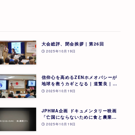
大会総評、閉会挨拶 | 第26回
2025年10月19日
信仰心を高めるZENホメオパシーが
地球を救うカギとなる | 道繁良 | 第
26回
2025年10月19日
JPHMA企画 ドキュメンタリー映画
「亡国にならないために食と農業を
守る」 | 第26回
2025年10月19日