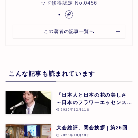
ッド修得認定 No.0456
この著者の記事一覧へ
こんな記事も読まれています
『日本人と日本の花の美しさ
～日本のフラワーエッセンスに
よる癒し』 東 昭史
2025年12月11日
大会総評、閉会挨拶 | 第26回
2025年10月19日