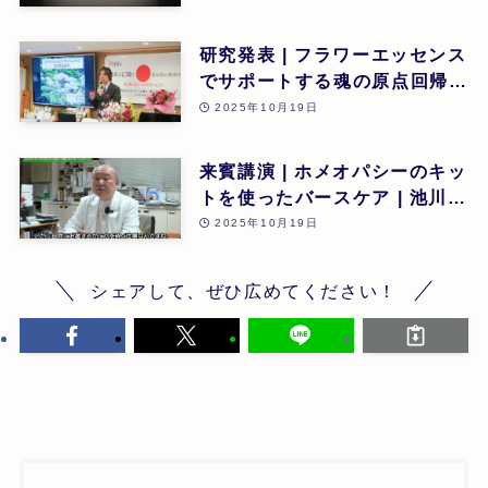
研究発表 | フラワーエッセンス
でサポートする魂の原点回帰 |
東昭史 | 第26回
2025年10月19日
来賓講演 | ホメオパシーのキッ
トを使ったバースケア | 池川
明 | 第26回
2025年10月19日
シェアして、ぜひ広めてください！