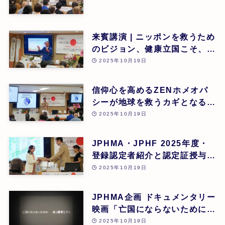
来賓講演 | ニッポンを救うため
のビジョン、健康立国こそ、日
本再生の道 | 吉野敏明(医療法
2025年10月19日
人社団 銀座エルディアクリニ
ック 院長) | 第26回
信仰心を高めるZENホメオパ
シーが地球を救うカギとなる |
道繁良 | 第26回
2025年10月19日
JPHMA・JPHF 2025年度・
登録認定者紹介と認定証授与式
| 第26回
2025年10月19日
JPHMA企画 ドキュメンタリー
映画「亡国にならないために食
と農業を守る」 | 第26回
2025年10月19日