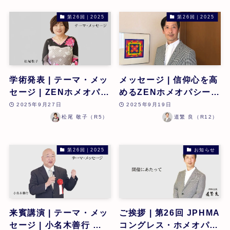
第26回｜2025
第26回｜2025
学術発表 | テーマ・メッ
メッセージ | 信仰心を高
セージ | ZENホメオパシ
めるZENホメオパシーが
ーの改善事例、抗疥癬治
地球を救うカギとなる |
2025年9月27日
2025年9月19日
療の新たな発見・可能性
道繁良 | 第26回
松尾 敬子（R5）
道繁 良（R12）
| 松尾敬子 | 第26回
第26回｜2025
お知らせ
来賓講演 | テーマ・メッ
ご挨拶 | 第26回 JPHMA
セージ | 小名木善行 氏 |
コングレス・ホメオパシ