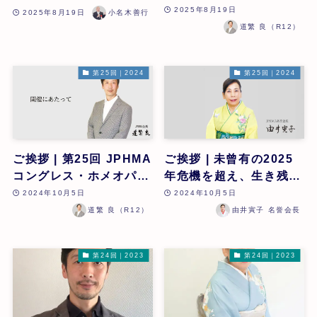
第26回
ー学術大会 開催にあた
2025年8月19日
2025年8月19日
小名木善行
って | 第26回
道繁 良（R12）
第25回｜2024
第25回｜2024
ご挨拶 | 第25回 JPHMA
ご挨拶 | 未曾有の2025
コングレス・ホメオパシ
年危機を超え、生き残る
ー学術大会 開催にあた
ために『今求められる霊
2024年10月5日
2024年10月5日
って | 第25回
性向上とZENホメオパシ
道繁 良（R12）
由井寅子 名誉会長
ー | 第25回
第24回｜2023
第24回｜2023