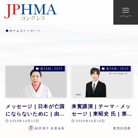
メニュー
ホーム
メッセージ
第26回｜2025
第26回｜2025
メッセージ | 日本が亡国
来賓講演 | テーマ・メッ
にならないために | 由井
セージ | 東昭史 氏 | 第
寅子 | 第26回
26回
2025年10月17日
2025年10月15日
由井寅子 名誉会長
豊受自然農