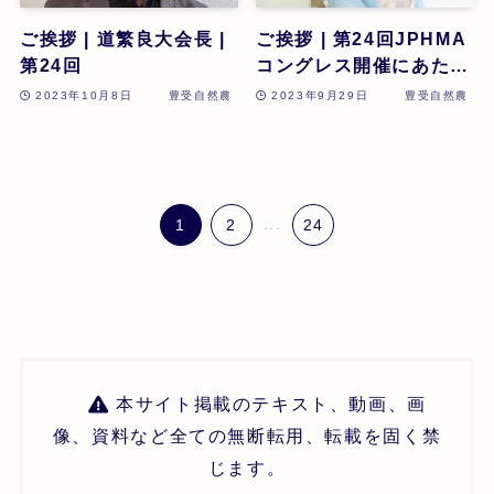
ご挨拶 | 道繁良大会長 |
ご挨拶 | 第24回JPHMA
第24回
コングレス開催にあたっ
て 由井寅子名誉会長 |
2023年10月8日
豊受自然農
2023年9月29日
豊受自然農
第24回
1
2
...
24
本サイト掲載のテキスト、動画、画
像、資料など全ての無断転用、転載を固く禁
じます。