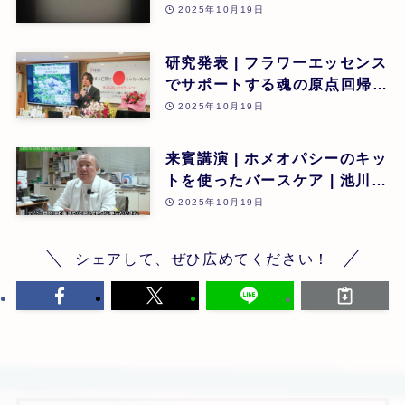
と農業を守る」 | 第26回
2025年10月19日
研究発表 | フラワーエッセンス
でサポートする魂の原点回帰 |
東昭史 | 第26回
2025年10月19日
来賓講演 | ホメオパシーのキッ
トを使ったバースケア | 池川
明 | 第26回
2025年10月19日
シェアして、ぜひ広めてください！