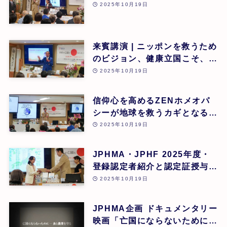
2025年10月19日
来賓講演 | ニッポンを救うため
のビジョン、健康立国こそ、日
本再生の道 | 吉野敏明(医療法
2025年10月19日
人社団 銀座エルディアクリニ
ック 院長) | 第26回
信仰心を高めるZENホメオパ
シーが地球を救うカギとなる |
道繁良 | 第26回
2025年10月19日
JPHMA・JPHF 2025年度・
登録認定者紹介と認定証授与式
| 第26回
2025年10月19日
JPHMA企画 ドキュメンタリー
映画「亡国にならないために食