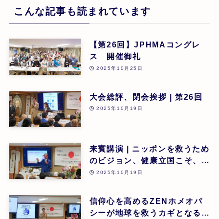
こんな記事も読まれています
【第26回】JPHMAコングレ
ス 開催御礼
2025年10月25日
大会総評、閉会挨拶 | 第26回
2025年10月19日
来賓講演 | ニッポンを救うため
のビジョン、健康立国こそ、日
本再生の道 | 吉野敏明(医療法
2025年10月19日
人社団 銀座エルディアクリニ
ック 院長) | 第26回
信仰心を高めるZENホメオパ
シーが地球を救うカギとなる |