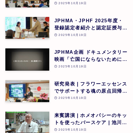
道繁良 | 第26回
2025年10月19日
JPHMA・JPHF 2025年度・
登録認定者紹介と認定証授与式
| 第26回
2025年10月19日
JPHMA企画 ドキュメンタリー
映画「亡国にならないために食
と農業を守る」 | 第26回
2025年10月19日
研究発表 | フラワーエッセンス
でサポートする魂の原点回帰 |
東昭史 | 第26回
2025年10月19日
来賓講演 | ホメオパシーのキッ
トを使ったバースケア | 池川
明 | 第26回
2025年10月19日