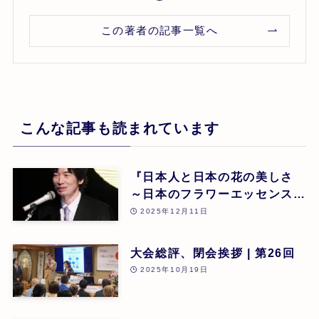
この著者の記事一覧へ
こんな記事も読まれています
『日本人と日本の花の美しさ
～日本のフラワーエッセンスに
よる癒し』 東 昭史
2025年12月11日
大会総評、閉会挨拶 | 第26回
2025年10月19日