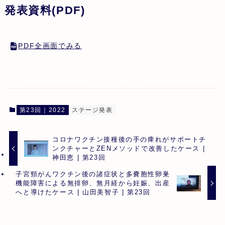
発表資料(PDF)
PDF全画面でみる
第23回｜2022
ステージ発表
コロナワクチン接種後の手の痺れがサポートチ
ンクチャーとZENメソッドで改善したケース |
神田恵 | 第23回
子宮頸がんワクチン後の諸症状と多嚢胞性卵巣
機能障害による無排卵、無月経から妊娠、出産
へと導けたケース | 山田美智子 | 第23回