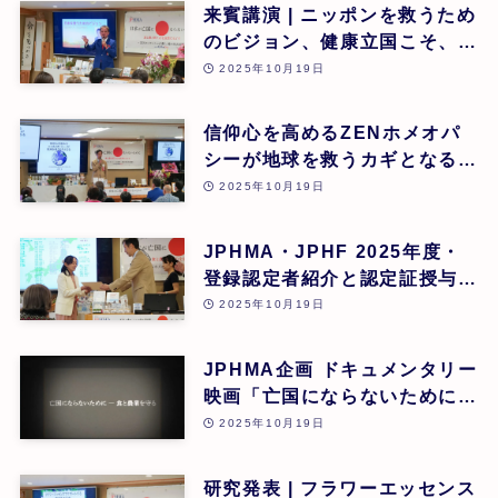
来賓講演 | ニッポンを救うため
のビジョン、健康立国こそ、日
本再生の道 | 吉野敏明(医療法
2025年10月19日
人社団 銀座エルディアクリニ
ック 院長) | 第26回
信仰心を高めるZENホメオパ
シーが地球を救うカギとなる |
道繁良 | 第26回
2025年10月19日
JPHMA・JPHF 2025年度・
登録認定者紹介と認定証授与式
| 第26回
2025年10月19日
JPHMA企画 ドキュメンタリー
映画「亡国にならないために食
と農業を守る」 | 第26回
2025年10月19日
研究発表 | フラワーエッセンス