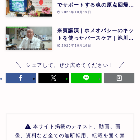
でサポートする魂の原点回帰 |
東昭史 | 第26回
2025年10月19日
来賓講演 | ホメオパシーのキッ
トを使ったバースケア | 池川
明 | 第26回
2025年10月19日
シェアして、ぜひ広めてください！
本サイト掲載のテキスト、動画、画
像、資料など全ての無断転用、転載を固く禁