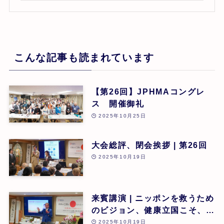
こんな記事も読まれています
【第26回】JPHMAコングレ
ス 開催御礼
2025年10月25日
大会総評、閉会挨拶 | 第26回
2025年10月19日
来賓講演 | ニッポンを救うため
のビジョン、健康立国こそ、日
本再生の道 | 吉野敏明(医療法
2025年10月19日