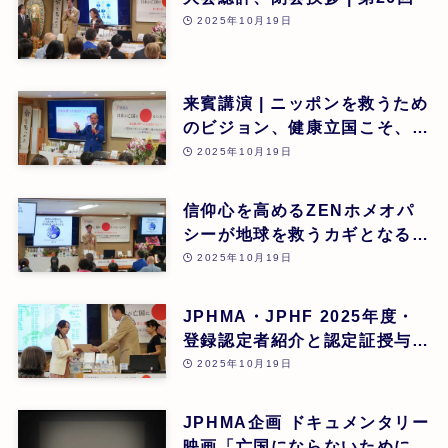
2025年10月19日
来賓講演 | ニッポンを救うため
のビジョン、健康立国こそ、日
本再生の道 | 吉野敏明(医療法
2025年10月19日
人社団 銀座エルディアクリニ
ック 院長) | 第26回
信仰心を高めるZENホメオパ
シーが地球を救うカギとなる |
道繁良 | 第26回
2025年10月19日
JPHMA・JPHF 2025年度・
登録認定者紹介と認定証授与式
| 第26回
2025年10月19日
JPHMA企画 ドキュメンタリー
映画「亡国にならないために食