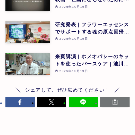
と農業を守る」 | 第26回
2025年10月19日
研究発表 | フラワーエッセンス
でサポートする魂の原点回帰 |
東昭史 | 第26回
2025年10月19日
来賓講演 | ホメオパシーのキッ
トを使ったバースケア | 池川
明 | 第26回
2025年10月19日
シェアして、ぜひ広めてください！