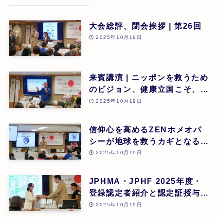
大会総評、閉会挨拶 | 第26回
2025年10月19日
来賓講演 | ニッポンを救うため
のビジョン、健康立国こそ、日
本再生の道 | 吉野敏明(医療法
2025年10月19日
人社団 銀座エルディアクリニ
ック 院長) | 第26回
信仰心を高めるZENホメオパ
シーが地球を救うカギとなる |
道繁良 | 第26回
2025年10月19日
JPHMA・JPHF 2025年度・
登録認定者紹介と認定証授与式
| 第26回
2025年10月19日