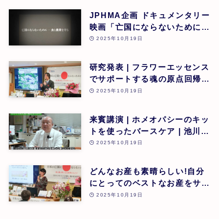
JPHMA企画 ドキュメンタリー
映画「亡国にならないために食
と農業を守る」 | 第26回
2025年10月19日
研究発表 | フラワーエッセンス
でサポートする魂の原点回帰 |
東昭史 | 第26回
2025年10月19日
来賓講演 | ホメオパシーのキッ
トを使ったバースケア | 池川
明 | 第26回
2025年10月19日
どんなお産も素晴らしい!自分
にとってのベストなお産をサポ
ートするホメオパシーとインナ
2025年10月19日
ーチャイルド癒やし | 荒川 美
由紀 | 第26回