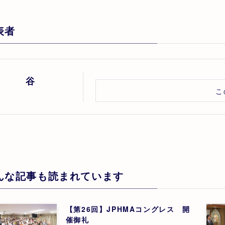
表者
谷
こ
んな記事も読まれています
【第26回】JPHMAコングレス 開
催御礼