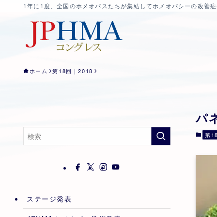
1年に1度、全国のホメオパスたちが集結してホメオパシーの改善
ホーム
第18回｜2018
パ
第1
ステージ発表