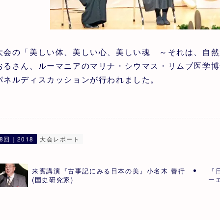
大会の「美しい体、美しい心、美しい魂 ～それは、自然
おるさん、ルーマニアのマリナ・シウマス・リムブ医学博
パネルディスカッションが行われました。
8回｜2018
大会レポート
来賓講演『古事記にみる日本の美』小名木 善行
『
(国史研究家)
ー