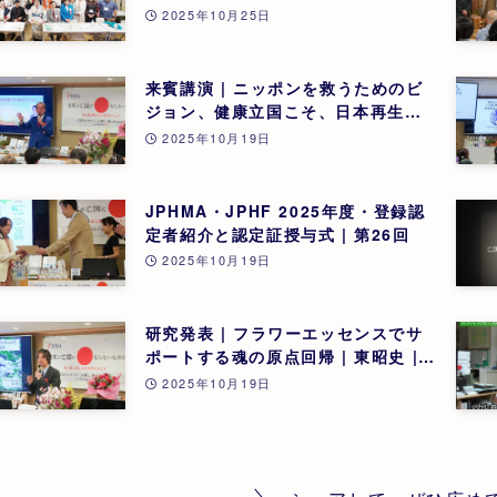
2025年10月25日
来賓講演 | ニッポンを救うためのビ
ジョン、健康立国こそ、日本再生の
道 | 吉野敏明(医療法人社団 銀座エ
2025年10月19日
ルディアクリニック 院長) | 第26回
JPHMA・JPHF 2025年度・登録認
定者紹介と認定証授与式 | 第26回
2025年10月19日
研究発表 | フラワーエッセンスでサ
ポートする魂の原点回帰 | 東昭史 |
第26回
2025年10月19日