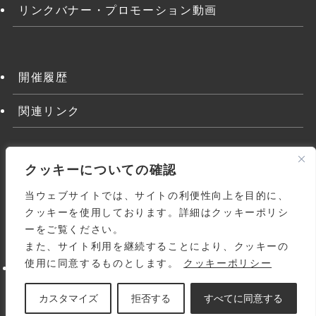
リンクバナー・プロモーション動画
開催履歴
関連リンク
クッキーについての確認
当ウェブサイトでは、サイトの利便性向上を目的に、
クッキーを使用しております。詳細はクッキーポリシ
ーをご覧ください。
また、サイト利用を継続することにより、クッキーの
よくある質問
関連リンク
利用規約
使用に同意するものとします。
クッキーポリシー
個人情報の取り扱いについて
サイトマップ
お問い合わせ
© 1998-
2026 Japanese Homoeopathic Medical
カスタマイズ
拒否する
すべてに同意する
Association