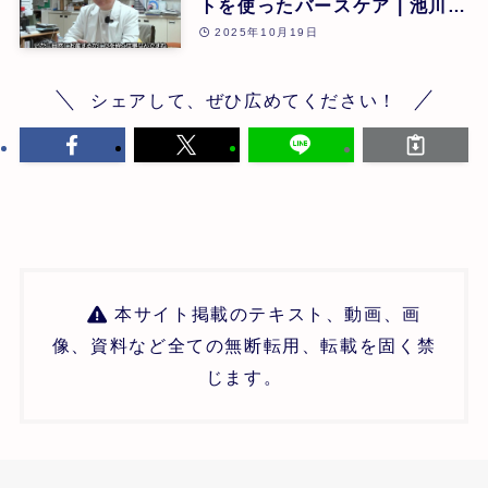
トを使ったバースケア | 池川
明 | 第26回
2025年10月19日
シェアして、ぜひ広めてください！
本サイト掲載のテキスト、動画、画
像、資料など全ての無断転用、転載を固く禁
じます。