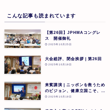
こんな記事も読まれています
【第26回】JPHMAコングレ
ス 開催御礼
2025年10月25日
大会総評、閉会挨拶 | 第26回
2025年10月19日
来賓講演 | ニッポンを救うため
のビジョン、健康立国こそ、日
本再生の道 | 吉野敏明(医療法
2025年10月19日
人社団 銀座エルディアクリニ
ック 院長) | 第26回