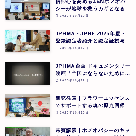
信仰心を高めるZENホメオパ
シーが地球を救うカギとなる |
道繁良 | 第26回
2025年10月19日
JPHMA・JPHF 2025年度・
登録認定者紹介と認定証授与式
| 第26回
2025年10月19日
JPHMA企画 ドキュメンタリー
映画「亡国にならないために食
と農業を守る」 | 第26回
2025年10月19日
研究発表 | フラワーエッセンス
でサポートする魂の原点回帰 |
東昭史 | 第26回
2025年10月19日
来賓講演 | ホメオパシーのキッ