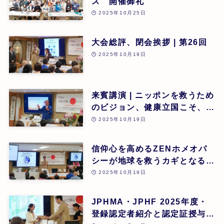
ス 開催御礼
2025年10月25日
大会総評、閉会挨拶 | 第26回
2025年10月19日
来賓講演 | ニッポンを救うため
のビジョン、健康立国こそ、日
本再生の道 | 吉野敏明(医療法
2025年10月19日
人社団 銀座エルディアクリニ
ック 院長) | 第26回
信仰心を高めるZENホメオパ
シーが地球を救うカギとなる |
道繁良 | 第26回
2025年10月19日
JPHMA・JPHF 2025年度・
登録認定者紹介と認定証授与式