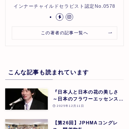
インナーチャイルドセラピスト認定No.0578
この著者の記事一覧へ
こんな記事も読まれています
『日本人と日本の花の美しさ
～日本のフラワーエッセンスに
よる癒し』 東 昭史
2025年12月11日
【第26回】JPHMAコングレ