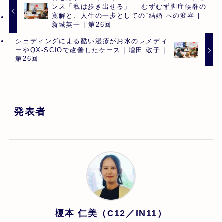
ンス「私は歩き出せる」― むずむず脚症候群の
寛解と、人生の一歩としての“結婚”への変容 |
新城英一 | 第26回
シェディングによる酷い湿疹がお水のレメディ
ーやQX-SCIOで改善したケース | 増田 敬子 |
第26回
発表者
榎本 仁美（C12／IN11）