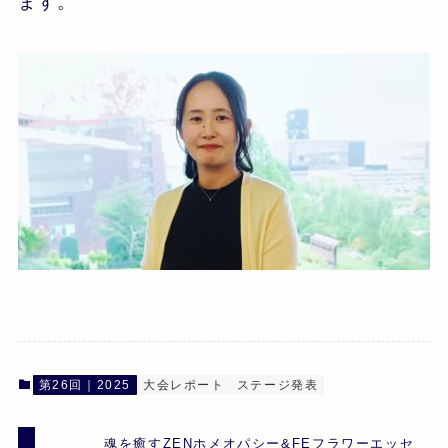
ます。
第26回｜2025
大会レポート
ステージ発表
魂を癒すZENホメオパシー&FEフラワーエッセ