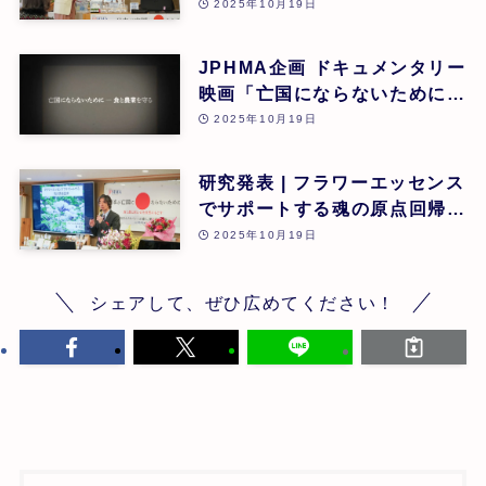
| 第26回
2025年10月19日
JPHMA企画 ドキュメンタリー
映画「亡国にならないために食
と農業を守る」 | 第26回
2025年10月19日
研究発表 | フラワーエッセンス
でサポートする魂の原点回帰 |
東昭史 | 第26回
2025年10月19日
シェアして、ぜひ広めてください！