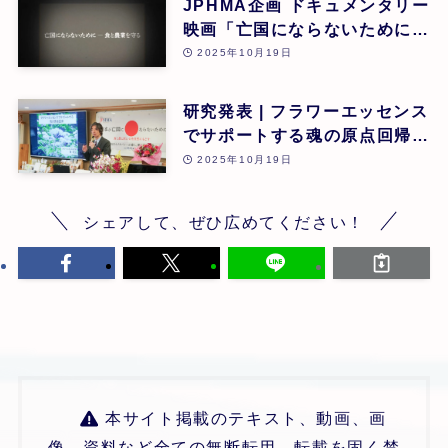
JPHMA企画 ドキュメンタリー
映画「亡国にならないために食
と農業を守る」 | 第26回
2025年10月19日
研究発表 | フラワーエッセンス
でサポートする魂の原点回帰 |
東昭史 | 第26回
2025年10月19日
シェアして、ぜひ広めてください！
本サイト掲載のテキスト、動画、画
像、資料など全ての無断転用、転載を固く禁