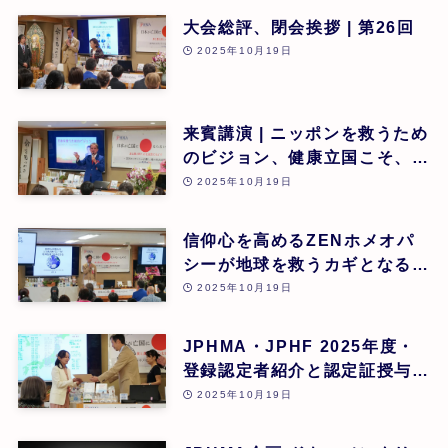
大会総評、閉会挨拶 | 第26回
2025年10月19日
来賓講演 | ニッポンを救うため
のビジョン、健康立国こそ、日
本再生の道 | 吉野敏明(医療法
2025年10月19日
人社団 銀座エルディアクリニ
ック 院長) | 第26回
信仰心を高めるZENホメオパ
シーが地球を救うカギとなる |
道繁良 | 第26回
2025年10月19日
JPHMA・JPHF 2025年度・
登録認定者紹介と認定証授与式
| 第26回
2025年10月19日