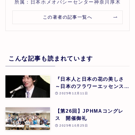
所属：日本ホメオパシーセンター神奈川厚木
この著者の記事一覧へ
こんな記事も読まれています
『日本人と日本の花の美しさ
～日本のフラワーエッセンスに
よる癒し』 東 昭史
2025年12月11日
【第26回】JPHMAコングレ
ス 開催御礼
2025年10月25日