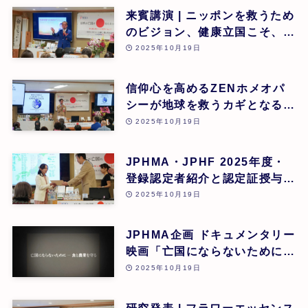
来賓講演 | ニッポンを救うため
のビジョン、健康立国こそ、日
本再生の道 | 吉野敏明(医療法
2025年10月19日
人社団 銀座エルディアクリニ
ック 院長) | 第26回
信仰心を高めるZENホメオパ
シーが地球を救うカギとなる |
道繁良 | 第26回
2025年10月19日
JPHMA・JPHF 2025年度・
登録認定者紹介と認定証授与式
| 第26回
2025年10月19日
JPHMA企画 ドキュメンタリー
映画「亡国にならないために食
と農業を守る」 | 第26回
2025年10月19日
研究発表 | フラワーエッセンス