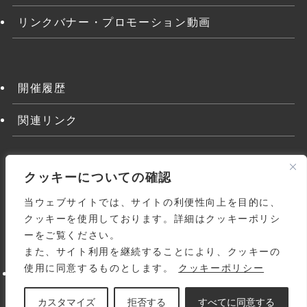
リンクバナー・プロモーション動画
開催履歴
関連リンク
クッキーについての確認
当ウェブサイトでは、サイトの利便性向上を目的に、
クッキーを使用しております。詳細はクッキーポリシ
ーをご覧ください。
また、サイト利用を継続することにより、クッキーの
よくある質問
関連リンク
利用規約
使用に同意するものとします。
クッキーポリシー
個人情報の取り扱いについて
サイトマップ
お問い合わせ
© 1998-
2026 Japanese Homoeopathic Medical
カスタマイズ
拒否する
すべてに同意する