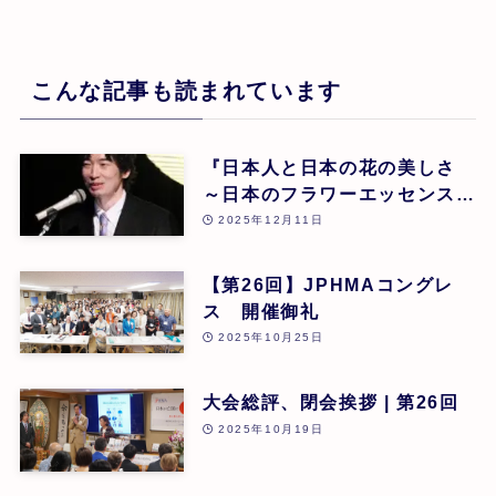
こんな記事も読まれています
『日本人と日本の花の美しさ
～日本のフラワーエッセンスに
よる癒し』 東 昭史
2025年12月11日
【第26回】JPHMAコングレ
ス 開催御礼
2025年10月25日
大会総評、閉会挨拶 | 第26回
2025年10月19日